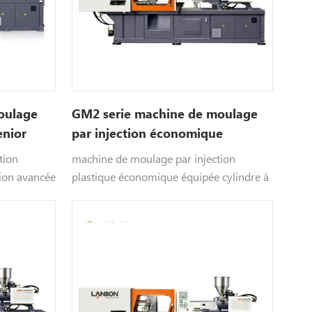
oulage
GM2 serie machine de moulage
enior
par injection économique
tion
machine de moulage par injection
tion avancée
plastique économique équipée cylindre à
 qui est
double injection avancé conception
nson . Nous
 personnels