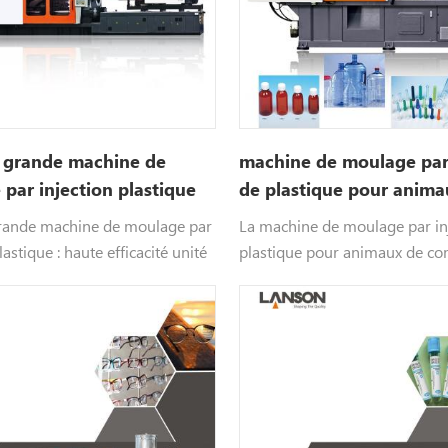
e grande machine de
machine de moulage par 
par injection plastique
de plastique pour anima
compagnie
grande machine de moulage par
La machine de moulage par in
lastique : haute efficacité unité
plastique pour animaux de c
n, unité de serrage optimisée,
convient à la production de p
draulique fiable, système de
appliquées dans les bouteilles,
à réponse rapide, haute
des boissons, l'industrie de l
alimentaire et l'industrie cosm