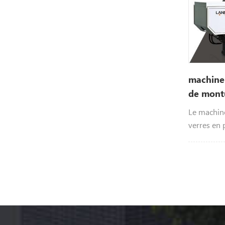
machine 
de montu
plastiqu
Le machine
verres en 
pour les v