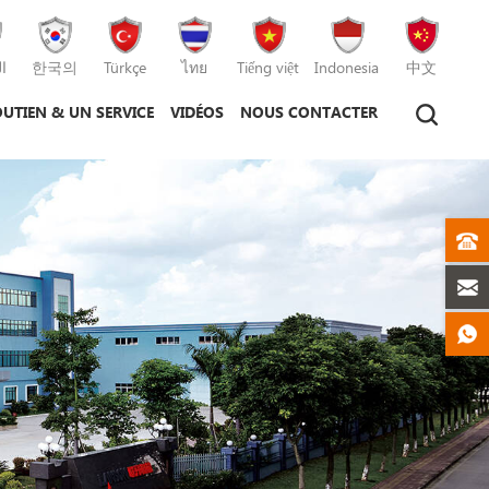
ا
한국의
Türkçe
ไทย
Tiếng việt
Indonesia
中文
UTIEN & UN SERVICE
VIDÉOS
NOUS CONTACTER
hine de moulage par injection
hine de moulage sous pression
machine de moulage par injection plastique
machine de moulage sous pression