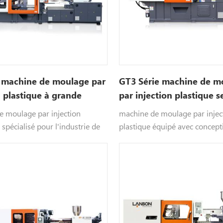
e machine de moulage par
GT3 Série machine de m
n plastique à grande
par injection plastique s
e moulage par injection
machine de moulage par injec
 spécialisé pour l'industrie de
plastique équipé avec concep
e à paroi mince, restauration
de cylindre d'injection unique,
lace contenants de crème,
auto-innové et breveté par La
table, couverts, housses de
détiennent environ 30 brevets
portable, etc.
à l'échelle nationale