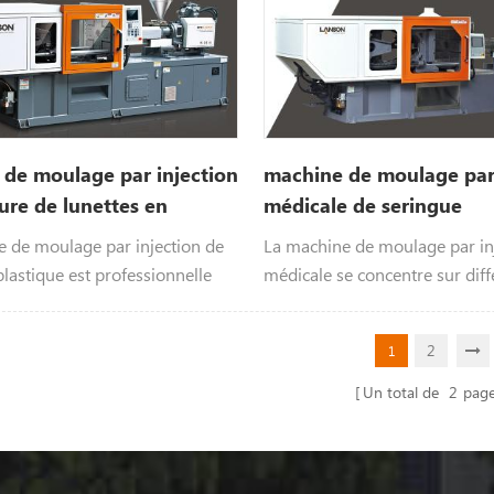
de moulage par injection
machine de moulage par 
re de lunettes en
médicale de seringue
e
 de moulage par injection de
La machine de moulage par in
plastique est professionnelle
médicale se concentre sur diff
erres en plastique
types d'instruments médicaux
2
1
Un total de
2
pag