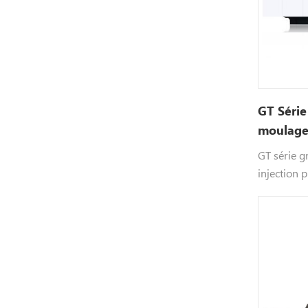
GT Séri
moulage 
GT série 
injection p
d'injectio
système hy
commande 
sécurité.