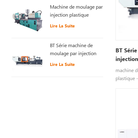
Machine de moulage par
injection plastique
récemment améliorée
Lire La Suite
GT5-LS200S
BT Série machine de
BT Séri
moulage par injection
injectio
plastique à grande
Lire La Suite
vitesse
vitesse
machine d
plastique -
l'emballag
rapide / g
gobelet je
téléphone 