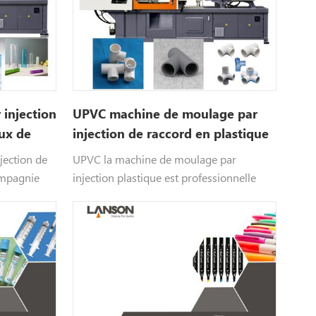
injection
UPVC machine de moulage par
ux de
injection de raccord en plastique
jection de
UPVC la machine de moulage par
ompagnie
injection plastique est professionnelle
réformes
pourl'exigence stricte de production de
 l'industrie
UPVC produits.
'emballage
étique, etc.