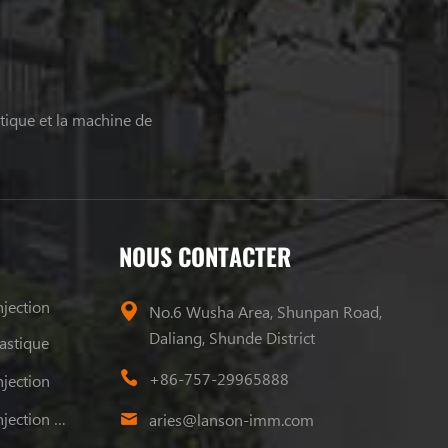
tique et la machine de
NOUS CONTACTER
jection
No.6 Wusha Area, Shunpan Road,
Daliang, Shunde District
astique
+86-757-29965888
jection
Machine De Moulage Par Injection Plastique
aries@lanson-imm.com