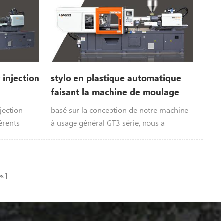
injection
stylo en plastique automatique
faisant la machine de moulage
par injection
jection
basé sur la conception de notre machine
érents
à usage général GT3 série, nous a
.
développé la machine de moulage par
injection spéciale pour la fabrication de
stylo
es