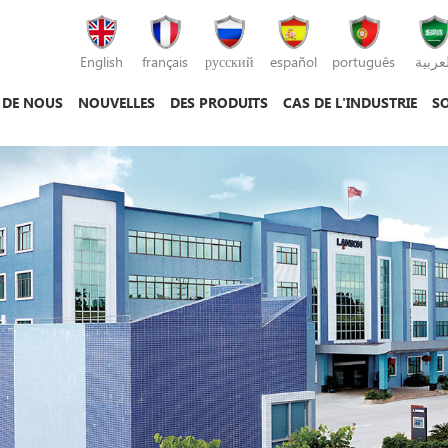
English
français
русский
español
português
لعربية
 DE NOUS
NOUVELLES
DES PRODUITS
CAS DE L'INDUSTRIE
SO
machine de moulage par injection
machine de moulage sous pression
machine de moulage par injection plastique
mac
mac