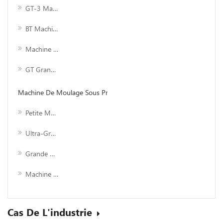
GT-3 Machine De Moulage Par Injection Senior
BT Machine De Moulage Par Injection À Grande Vitesse
Machine De Moulage Par Injection Économique Gm
GT Grande Machine De Moulage Par Injection
Machine De Moulage Sous Pression
Petite Machine De Moulage Sous Pression
Ultra-Grand Machine De Moulage Sous Pression
Grande Machine De Moulage Sous Pression
Machine De Moulage Sous Pression Moyenne
Cas De L'industrie