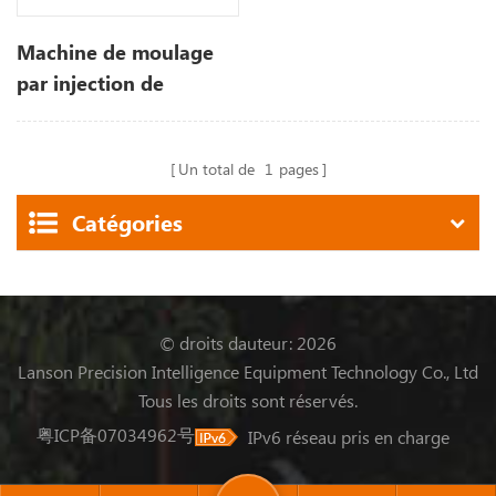
Machine de moulage
par injection de
plastique de 90 tonnes
Un total de
1
pages
Catégories
© droits dauteur: 2026
Lanson Precision Intelligence Equipment Technology Co., Ltd
Tous les droits sont réservés.
粤ICP备07034962号
IPv6 réseau pris en charge