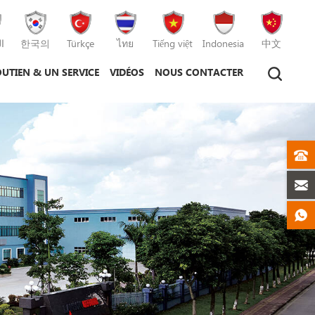
ا
한국의
Türkçe
ไทย
Tiếng việt
Indonesia
中文
UTIEN & UN SERVICE
VIDÉOS
NOUS CONTACTER
hine de moulage par injection
hine de moulage sous pression
machine de moulage par injection plastique
machine de moulage sous pression