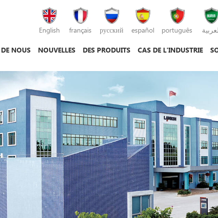
English
français
русский
español
português
لعربية
 DE NOUS
NOUVELLES
DES PRODUITS
CAS DE L'INDUSTRIE
SO
machine de moulage par injection
machine de moulage sous pression
machine de moulage par injection plastique
mac
mac