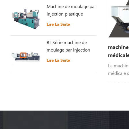
Machine de moulage par
injection plastique
récemment améliorée
Lire La Suite
GT5-LS200S
BT Série machine de
machine 
moulage par injection
médicale
plastique à grande
Lire La Suite
vitesse
La machine
médicale s
types d'in