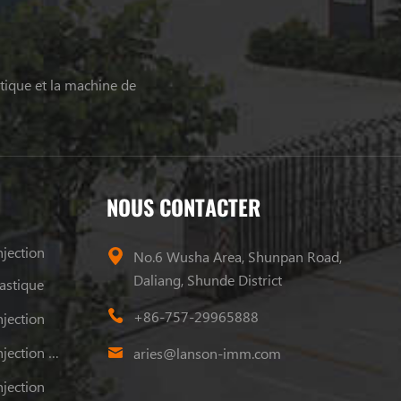
tique et la machine de
NOUS CONTACTER
jection
No.6 Wusha Area, Shunpan Road,
Daliang, Shunde District
astique
+86-757-29965888
jection
Machine De Moulage Par Injection Plastique
aries@lanson-imm.com
jection