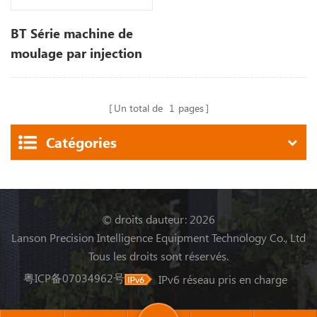
BT Série machine de
moulage par injection
plastique à grande
vitesse
Un total de
1
pages
Catégories
© droits dauteur: 2026
Lanson Precision Intelligence Equipment Technology Co., Ltd
Tous les droits sont réservés.
粤ICP备07034962号
IPv6 réseau pris en charge