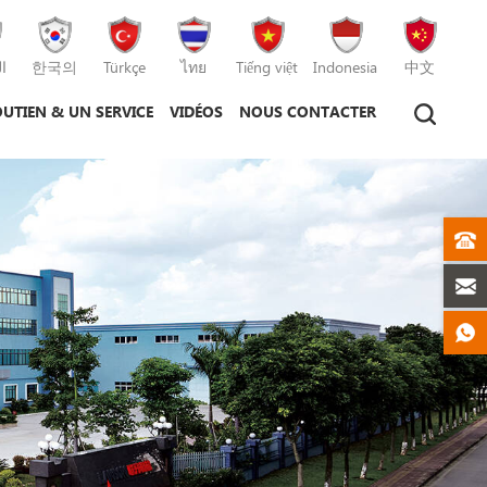
ا
한국의
Türkçe
ไทย
Tiếng việt
Indonesia
中文
UTIEN & UN SERVICE
VIDÉOS
NOUS CONTACTER
hine de moulage par injection
hine de moulage sous pression
machine de moulage par injection plastique
machine de moulage sous pression