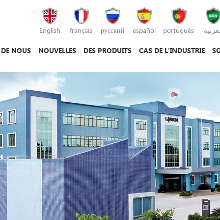
English
français
русский
español
português
لعربية
 DE NOUS
NOUVELLES
DES PRODUITS
CAS DE L'INDUSTRIE
SO
machine de moulage par injection
machine de moulage sous pression
machine de moulage par injection plastique
mac
mac