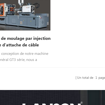
de moulage par injection
e d'attache de câble
a conception de notre machine
néral GT3 série, nous a
 la machine de moulage par
plastique pour serre-câble.
Un total de
1
pag