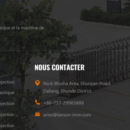
tique et la machine de
NOUS CONTACTER
jection
No.6 Wusha Area, Shunpan Road,
Daliang, Shunde District
astique
+86-757-29965888
jection
Machine De Moulage Par Injection Plastique
aries@lanson-imm.com
jection