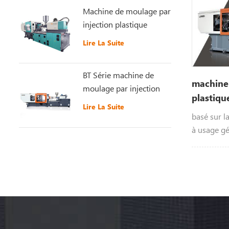
Machine de moulage par
injection plastique
récemment améliorée
Lire La Suite
GT5-LS200S
BT Série machine de
machine 
moulage par injection
plastiqu
plastique à grande
Lire La Suite
vitesse
basé sur l
à usage gé
développé
injection 