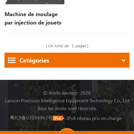
Machine de moulage
par injection de jouets
en plastique
Un total de
1
pages
Catégories
© droits dauteur: 2026
Lanson Precision Intelligence Equipment Technology Co., Ltd
Tous les droits sont réservés.
粤ICP备07034962号
IPv6 réseau pris en charge