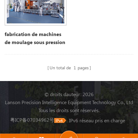
fabrication de machines
de moulage sous pression
Un total de
1
pages
© droits dauteur: 2026
Lanson Precision Intelligence Equipment Technology Co., Ltd
Tous les droits sont réservés.
粤ICP备07034962号
IPv6 réseau pris en charge