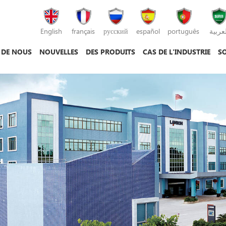
English
français
русский
español
português
لعربية
 DE NOUS
NOUVELLES
DES PRODUITS
CAS DE L'INDUSTRIE
SO
machine de moulage par injection
machine de moulage sous pression
machine de moulage par injection plastique
mac
mac