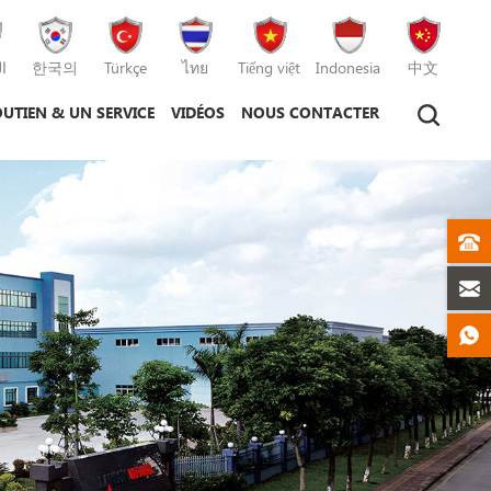
ا
한국의
Türkçe
ไทย
Tiếng việt
Indonesia
中文
UTIEN & UN SERVICE
VIDÉOS
NOUS CONTACTER
hine de moulage par injection
hine de moulage sous pression
machine de moulage par injection plastique
machine de moulage sous pression