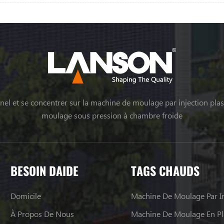
el et se concentrer sur la machine de moulage par injection plas
moulage sous pression à chambre froide
BESOIN DAIDE
TAGS CHAUDS
Domicile
Machine De Moulage Par In
À Propos De Nous
Machine De Moulage En Pl