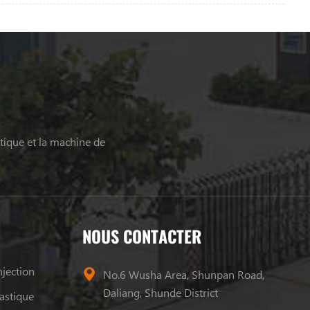
tique et la machine de
NOUS CONTACTER
jection
No.6 Wusha Area, Shunpan Road,
Daliang, Shunde District
astique