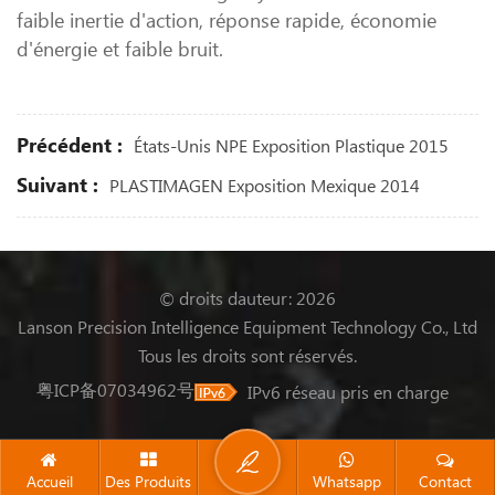
faible inertie d'action, réponse rapide, économie
d'énergie et faible bruit.
Précédent :
États-Unis NPE Exposition Plastique 2015
Suivant :
PLASTIMAGEN Exposition Mexique 2014
© droits dauteur: 2026
Lanson Precision Intelligence Equipment Technology Co., Ltd
Tous les droits sont réservés.
粤ICP备07034962号
IPv6 réseau pris en charge
Accueil
Des Produits
Whatsapp
Contact