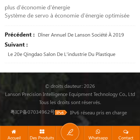
plus d'économie d'énergie
Système de servo à économie d'énergie optimisée
Précédent :
Dîner Annuel De Lanson Société À 2019
Suivant :
Le 20e Qingdao Salon De L'industrie Du Plastique
© droits dauteur: 2026
Lanson Precision Intelligence Equipment Technology Co., Ltd
Tous les droits sont réservés.
粤ICP备07034962号
IPv6 réseau pris en charge
Accueil
Des Produits
Whatsapp
Contact