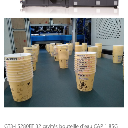
GT3-LS280BT 32 cavités bouteille d'eau CAP 1.85G