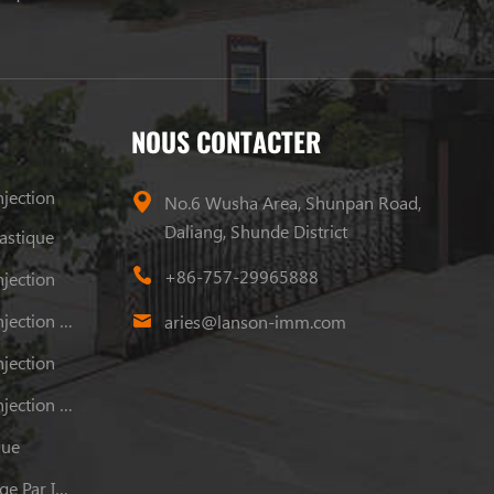
NOUS CONTACTER
jection
No.6 Wusha Area, Shunpan Road,
Daliang, Shunde District
astique
+86-757-29965888
jection
Machine De Moulage Par Injection Plastique
aries@lanson-imm.com
jection
Machine De Moulage Par Injection Plastique
que
Grande Machine De Moulage Par Injection