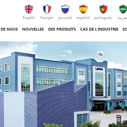
English
français
русский
español
português
لعربية
 DE NOUS
NOUVELLES
DES PRODUITS
CAS DE L'INDUSTRIE
SO
machine de moulage par injection
machine de moulage sous pression
machine de moulage par injection plastique
mac
mac