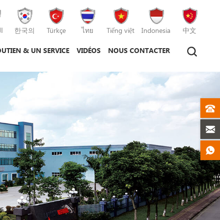
ا
한국의
Türkçe
ไทย
Tiếng việt
Indonesia
中文
UTIEN & UN SERVICE
VIDÉOS
NOUS CONTACTER
hine de moulage par injection
hine de moulage sous pression
machine de moulage par injection plastique
machine de moulage sous pression