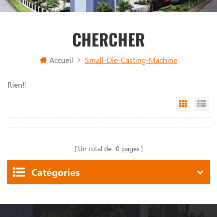
CHERCHER
Accueil
Small-Die-Casting-Machine
Rien!!
Grid Vi
Li
Un total de
0
pages
Catégories