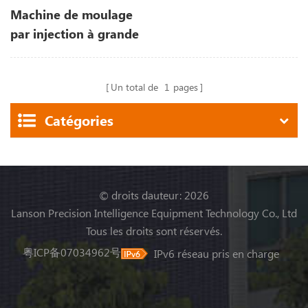
Machine de moulage
par injection à grande
vitesse
Un total de
1
pages
Catégories
© droits dauteur: 2026
Lanson Precision Intelligence Equipment Technology Co., Ltd
Tous les droits sont réservés.
粤ICP备07034962号
IPv6 réseau pris en charge