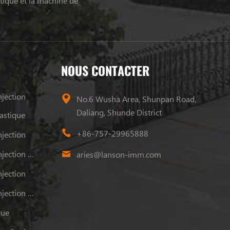
tique et la machine de
NOUS CONTACTER
jection
No.6 Wusha Area, Shunpan Road,
Daliang, Shunde District
astique
+86-757-29965888
jection
Machine De Moulage Par Injection Plastique
aries@lanson-imm.com
jection
Machine De Moulage Par Injection Plastique
que