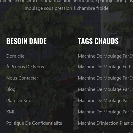
el et se concentrer sur la machine de moulage par injection plas
moulage sous pression à chambre froide
BESOIN DAIDE
TAGS CHAUDS
Domicile
Machine De Moulage Par In
À Propos De Nous
Machine De Moulage En Pl
Nous Contacter
Machine De Moulage Par In
Blog
Plan Du Site
Machine De Moulage Par In
XML
Politique De Confidentialité
Machine D'injection Plasti