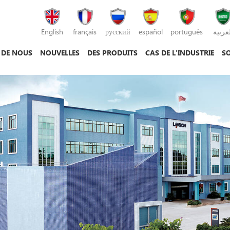
English
français
русский
español
português
لعربية
 DE NOUS
NOUVELLES
DES PRODUITS
CAS DE L'INDUSTRIE
SO
machine de moulage par injection
machine de moulage sous pression
machine de moulage par injection plastique
mac
mac