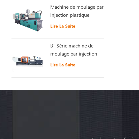
Machine de moulage par
injection plastique
récemment améliorée
Lire La Suite
GT5-LS200S
BT Série machine de
moulage par injection
plastique à grande
Lire La Suite
vitesse