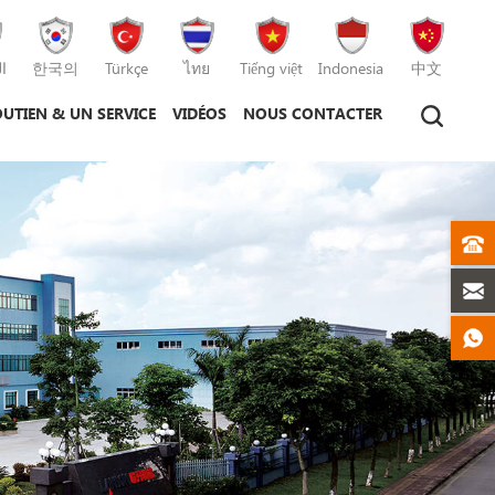
ا
한국의
Türkçe
ไทย
Tiếng việt
Indonesia
中文
UTIEN & UN SERVICE
VIDÉOS
NOUS CONTACTER
hine de moulage par injection
hine de moulage sous pression
machine de moulage par injection plastique
machine de moulage sous pression