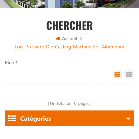
CHERCHER
Accueil
Low-Pressure-Die-Casting-Machine-For-Aluminum
Rien!!
Grid Vi
Li
Un total de
0
pages
Catégories