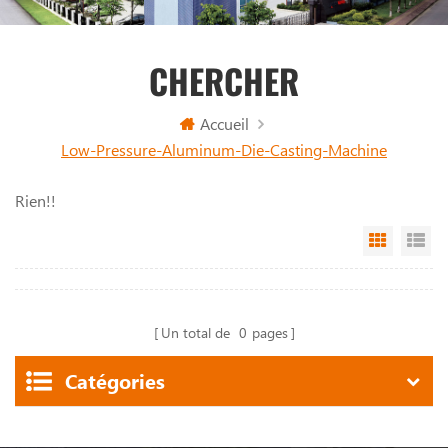
CHERCHER
Accueil
Low-Pressure-Aluminum-Die-Casting-Machine
Rien!!
Grid Vi
Li
Un total de
0
pages
Catégories