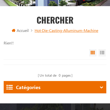
CHERCHER
Accueil
Hot-Die-Casting-Alluminum-Machine
Rien!!
Grid Vi
Li
Un total de
0
pages
Catégories