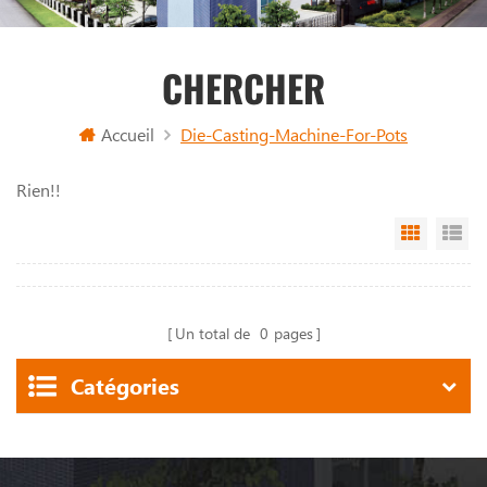
CHERCHER
Accueil
Die-Casting-Machine-For-Pots
Rien!!
Grid Vi
Li
Un total de
0
pages
Catégories