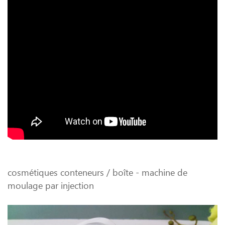
cosmétiques conteneurs / boîte - machine de
moulage par injection