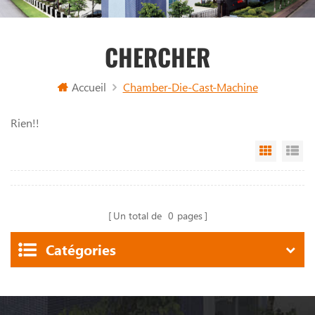
CHERCHER
Accueil
Chamber-Die-Cast-Machine
Rien!!
Grid Vi
Li
Un total de
0
pages
Catégories