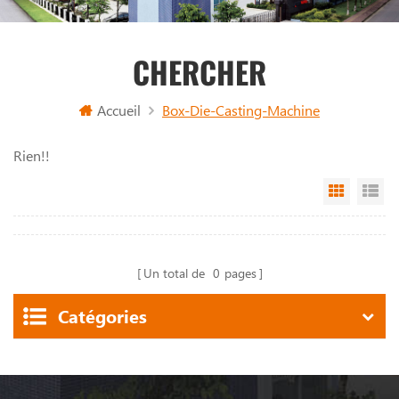
CHERCHER
Accueil
Box-Die-Casting-Machine
Rien!!
Grid Vi
Li
Un total de
0
pages
Catégories