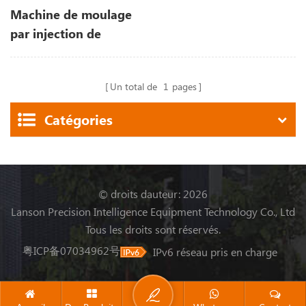
Machine de moulage
par injection de
plastique de moteur de
1000 tonnes
Un total de
1
pages
Catégories
© droits dauteur: 2026
Lanson Precision Intelligence Equipment Technology Co., Ltd
Tous les droits sont réservés.
粤ICP备07034962号
IPv6 réseau pris en charge